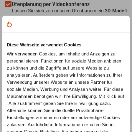
Ofenplanung per Videokonferenz
Lassen Sie sich von unseren Ofenbauern ein
3D-Modell
Ihres Wunsch-Ofens erstellen – ganz
unverbindlich und
kostenlos
, nach Ihren Angaben und Vorstellungen.
Individuelle Beratung
Diese Webseite verwendet Cookies
Unsere
Ofenbauer
stehen Ihnen von der
Ideenentwicklung bis zur fachgerechten Installation
Wir verwenden Cookies, um Inhalte und Anzeigen zu
Ihres Ofens
jederzeit beratend
zur Seite
personalisieren, Funktionen für soziale Medien anbieten
zu können und die Zugriffe auf unsere Website zu
Ersatzteilservice
analysieren. Außerdem geben wir Informationen zu Ihrer
Unsere Ofenbauer
berate
n Sie umfassend zu
Verwendung unserer Website an unsere Partner für
Ersatzteilen für Ihren Ofen oder Kamin und helfen Ihnen
soziale Medien, Werbung und Analysen weiter. Für diese
auch bei der Suche nach
speziellen Teilen
.
Maßnahmen benötigen wir Ihre Einwilligung. Mit Klick auf
"Alle zustimmen" geben Sie Ihre Einwilligung dazu.
Alternativ können Sie individuelle Privatsphäre-
Einstellungen vornehmen oder nur notwendige Cookies
zulassen. Ausführliche Informationen erhalten Sie in
unserer
Cookie-Richtlinie
. Sie haben jederzeit die