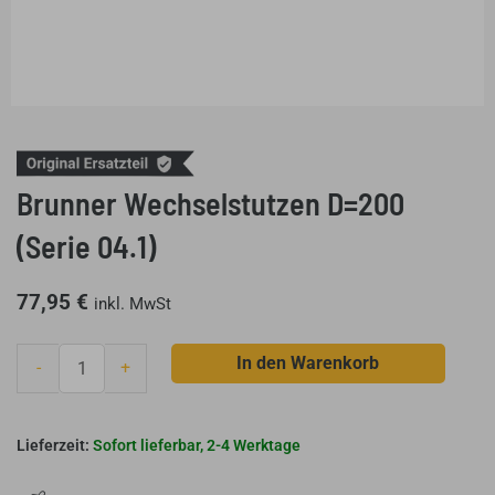
Brunner Wechselstutzen D=200
(Serie 04.1)
77,95
€
inkl. MwSt
Brunner
In den Warenkorb
-
+
Wechselstutzen
D=200
(Serie
Sofort lieferbar, 2-4 Werktage
04.1)
Menge