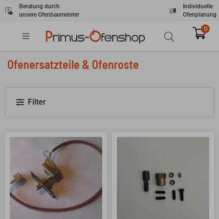
Zum
Beratung durch
Individuelle
unsere Ofenbaumeister
Ofenplanung
Inhalt
springen
0
Ofenersatzteile & Ofenroste
Filter