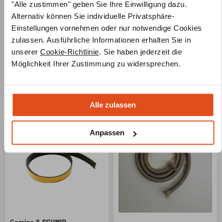
Camina &
SCHMID
BUDERUS
Stehrost H 207/307
"Alle zustimmen" geben Sie Ihre Einwilligung dazu.
Flachdichtung 16×2 mm –
Alternativ können Sie individuelle Privatsphäre-
73,95
€
inkl. MwSt
Länge nach Wahl –
Einstellungen vornehmen oder nur notwendige Cookies
2 Wochen
Selbstklebend –
zulassen. Ausführliche Informationen erhalten Sie in
Textilglasband
unserer
Cookie-Richtlinie
. Sie haben jederzeit die
15,95
€
Möglichkeit Ihrer Zustimmung zu widersprechen.
inkl. MwSt
Sofort lieferbar, 2-
4 Werktage
Alle zulassen
Anpassen
Camina &
SCHMID