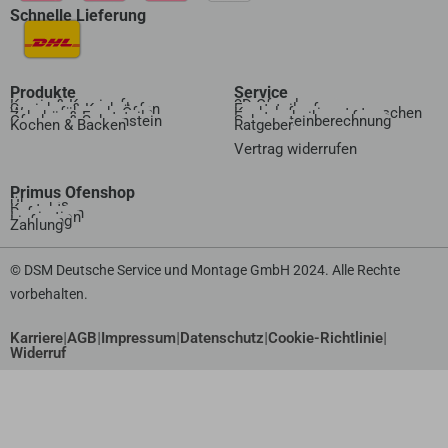
Schnelle Lieferung
Produkte
Service
Kamin & Kaminofen
3D Ofenplanung
Speicher & Kachelofen
Ersatzteilanfrage
Wasserführende Öfen
Kachelofeneinsatz tauschen
Zubehör & Ersatzteile
Ersatzscheibenanfrage
Ofenbau & Schornstein
Schornsteinberechnung
Kochen & Backen
Ratgeber
Vertrag widerrufen​
Primus Ofenshop
Über uns
Kontakt
Referenzen
Inspiration
Lieferung
Zahlung
© DSM Deutsche Service und Montage GmbH 2024. Alle Rechte
vorbehalten.
|
|
|
|
|
Karriere
AGB
Impressum
Datenschutz
Cookie-Richtlinie
Widerruf